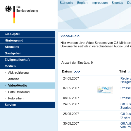
Startseite
English
Impressum
Sitemap
Da
G8-Gipfel
Video/Audio
Hintergrund
Hier werden Live-Video-Streams von G8-Ministertr
Dokumente zeitnah in verschiedenen Audio- und V
Aktuelles
Gastgeber
Zivilgesellschaft
Anzahl der Einträge: 9
Medien
Datum
Titel
Akkreditierung
24.05.2007
Regieru
Anreise
Heilig
Video/Audio
07.05.2007
Pressek
Foto Download
08.06.2007
Presse
Fotoreihen
24.05.2007
G8 Just
Service
Zyprie
25.05.2007
G8 Just
Brigitt
30.05.2007
G8 Auß
von Pak