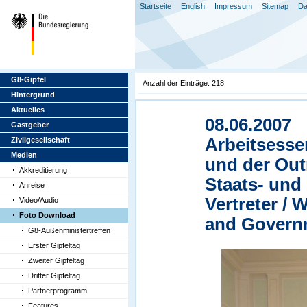
Startseite
English
Impressum
Sitemap
Da
G8-Gipfel
Anzahl der Einträge: 218
Hintergrund
Aktuelles
08.06.2007
Gastgeber
Arbeitsesse
Zivilgesellschaft
Medien
und der Out
Akkreditierung
Staats- und
Anreise
Vertreter / 
Video/Audio
Foto Download
and Governm
G8-Außenministertreffen
Erster Gipfeltag
Zweiter Gipfeltag
Dritter Gipfeltag
Partnerprogramm
Features