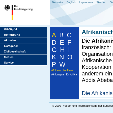
Startseite
English
Impressum
Sitemap
Da
G8-Gipfel
Afrikanisc
A
B
C
Hintergrund
Die
Afrikan
Aktuelles
D
E
F
französisch: 
Gastgeber
G
H
I
Zivilgesellschaft
Organisation
K
N
O
Medien
Afrikanische
P
W
Service
Kooperation a
Afrikanische Union
anderem ein 
Aktionsplan für Afrika
Addis Abeba 
Die Afrikani
© 2009 Presse- und Informationsamt der Bundes