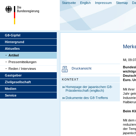
Startseite
English
Impressum
Sitemap
Da
G8-Gipfel
Hintergrund
Merke
Aktuelles
Artikel
Mi, 09.0
Pressemitteilungen
Bundesk
Druckansicht
Reden / Interviews
wichtig
Gastgeber
Deutschl
KONTEXT
Euro. U
Zivilgesellschaft
Homepage der japanischen G8-
Medien
Mit ihre
Präsidentschaft (englisch)
Jahr get
Service
Dokumente des G8-Treffens
Industri
Halbieru
Beim Kl
Mit dem 
reduzier
der Temp
japanisc