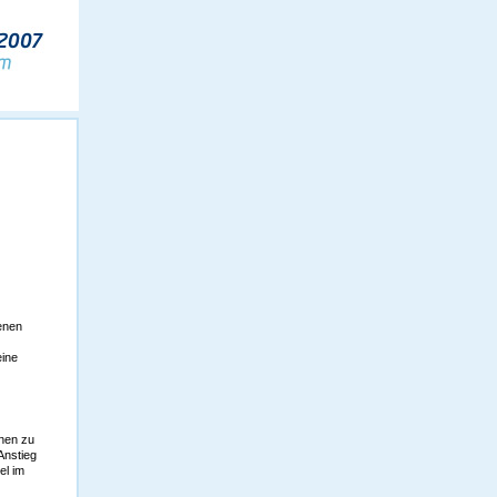
enen
eine
onen zu
Anstieg
el im