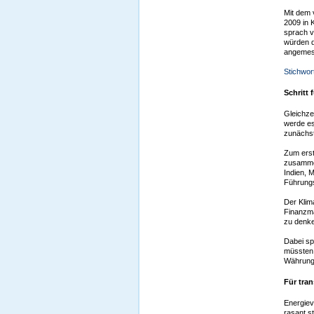
Mit dem 
2009 in 
sprach v
würden d
angemess
Stichwor
Schritt
Gleichze
werde es
zunächst 
Zum erst
zusammen
Indien, 
Führungs
Der Klim
Finanzmä
zu denke
Dabei sp
müssten 
Währungs
Für tran
Energiev
rasant s