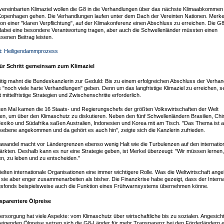
vereinbarten Klimaziel wollen die G8 in die Verhandlungen über das nächste Klimaabkomme
Kopenhagen gehen. Die Verhandlungen laufen unter dem Dach der Vereinten Nationen. Merke
on einer "klaren Verpflichtung", auf der Klimakonferenz einen Abschluss zu erreichen. Die G
abei eine besondere Verantwortung tragen, aber auch die Schwellenländer müssten einen
enen Beitrag leisten.
t: Heiligendammprozess
 für Schritt gemeinsam zum Klimaziel
itig mahnt die Bundeskanzlerin zur Geduld: Bis zu einem erfolgreichen Abschluss der Verha
 "noch viele harte Verhandlungen" geben. Denn um das langfristige Klimaziel zu erreichen, s
mittelfristige Strategien und Zwischenschritte erforderlich.
en Mal kamen die 16 Staats- und Regierungschefs der größten Volkswirtschaften der Welt
, um über den Klimaschutz zu diskutieren. Neben den fünf Schwellenländern Brasilien, Chi
Mexiko und Südafrika saßen Australien, Indonesien und Korea mit am Tisch. "Das Thema ist a
ebene angekommen und da gehört es auch hin", zeigte sich die Kanzlerin zufrieden.
awandel macht vor Ländergrenzen ebenso wenig Halt wie die Turbulenzen auf den internatio
rkten. Deshalb kann es nur eine Strategie geben, ist Merkel überzeugt: "Wir müssen lernen,
n, zu leben und zu entscheiden."
ielten internationale Organisationen eine immer wichtigere Rolle. Was die Weltwirtschaft ange
sie aber enger zusammenarbeiten als bisher. Die Finanzkrise habe gezeigt, dass der Interna
fonds beispielsweise auch die Funktion eines Frühwarnsystems übernehmen könne.
sparentere Ölpreise
ersorgung hat viele Aspekte: vom Klimaschutz über wirtschaftliche bis zu sozialen. Angesich
teigenden Ölpreise setzen sich die G8-Länder für mehr Transparenz bei den Förderländern e