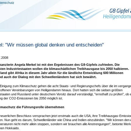
tenschutz
l: "Wir müssen global denken und entscheiden"
7.2008
anzlerin Angela Merkel ist mit den Ergebnissen des G8-Gipfels zufrieden. Die
sten Industriestaaten wollen die klimaschädlichen Treibhausgase bis 2050 halbieren.
and gibt Afrika in diesem Jahr allein für die ländliche Entwicklung 600 Millionen
nd auch der Dialog mit den Schwellenländern hat sich bewährt.
r Einigung zum Klimaschutz gehen die acht Staats- und Regierungschefs über die im vergang
roffenen Vereinbarungen von Heiligendamm hinaus. Dort hatten sich die sieben größten
estaaten und Russland unter deutschem Vorsitz darauf verständigt, "ernsthaft zu prüfen", ob 
ng der CO2-Emissionen bis 2050 möglich ist.
imaschutz die Führungsrolle übernehmen
neuerlichen Beschluss versprachen jetzt erstmals auch die USA, ihre Treibhausgas-Emissi
en. Nun geht es darum, Schwellenländer wie China und Indien einzubinden. "Wir können den 
eraturen nicht mehr allein stoppen, sondern wir brauchen alle Anstrengungen", betonte Merk
hen Hokkaido.