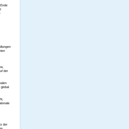
n Ende
l
8
ndlungen
eien
na,
uf der
nalen
 global
ht,
tionale
ts der
in.