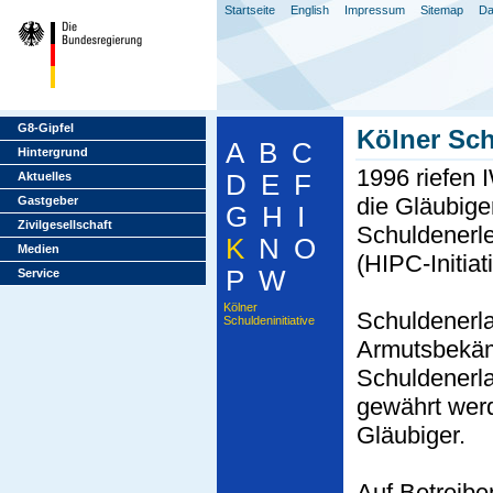
Startseite
English
Impressum
Sitemap
Da
G8-Gipfel
Kölner Sch
A
B
C
Hintergrund
1996 riefen 
Aktuelles
D
E
F
die
Gläubiger
Gastgeber
G
H
I
Zivilgesellschaft
Schuldenerle
K
N
O
Medien
(HIPC-Initiat
P
W
Service
Kölner
Schuldenerla
Schuldeninitiative
Armutsbekäm
Schuldenerla
gewährt werd
Gläubiger.
Auf Betreibe