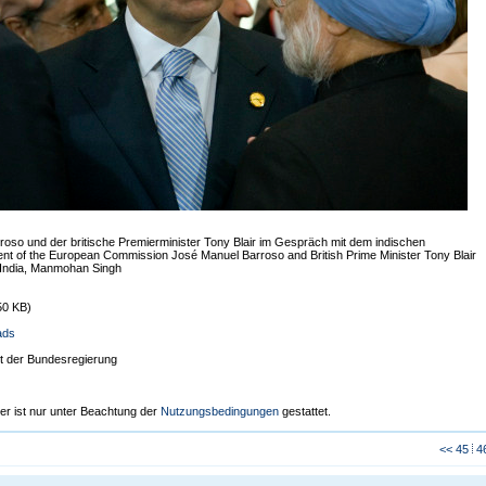
so und der britische Premierminister Tony Blair im Gespräch mit dem indischen
dent of the European Commission José Manuel Barroso and British Prime Minister Tony Blair
of India, Manmohan Singh
50 KB)
ads
t der Bundesregierung
er ist nur unter Beachtung der
Nutzungsbedingungen
gestattet.
<<
45
4