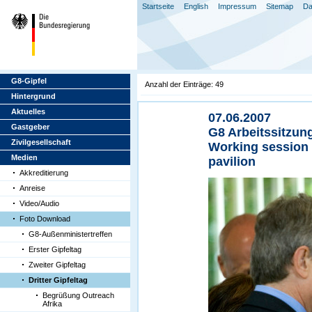
Startseite
English
Impressum
Sitemap
Da
G8-Gipfel
Anzahl der Einträge: 49
Hintergrund
Aktuelles
07.06.2007
Gastgeber
G8 Arbeitssitzung
Zivilgesellschaft
Working session o
Medien
pavilion
Akkreditierung
Anreise
Video/Audio
Foto Download
G8-Außenministertreffen
Erster Gipfeltag
Zweiter Gipfeltag
Dritter Gipfeltag
Begrüßung Outreach
Afrika