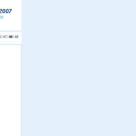
6
47
48
49