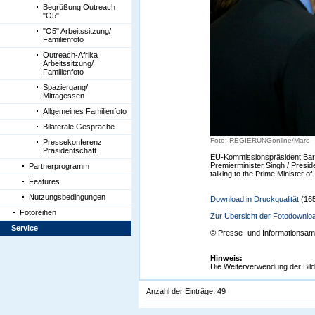
Begrüßung Outreach
"O5"
"O5" Arbeitssitzung/
Familienfoto
Outreach-Afrika
Arbeitssitzung/
Familienfoto
Spaziergang/
Mittagessen
Allgemeines Familienfoto
Bilaterale Gespräche
Foto: REGIERUNGonline/Maro
Pressekonferenz
Präsidentschaft
EU-Kommissionspräsident Barro
Premierminister Singh / Presi
Partnerprogramm
talking to the Prime Minister 
Features
Nutzungsbedingungen
Download in Druckqualität
(16
Fotoreihen
Zur Übersicht der Fotodownlo
Service
©
Presse- und Informationsam
Hinweis:
Die Weiterverwendung der Bild
Anzahl der Einträge: 49