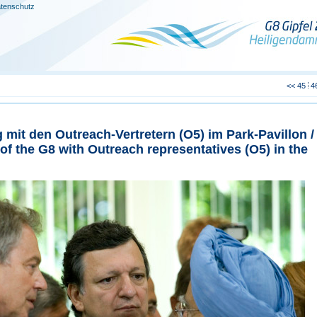
tenschutz
<<
45
4
 mit den Outreach-Vertretern (O5) im Park-Pavillon /
f the G8 with Outreach representatives (O5) in the