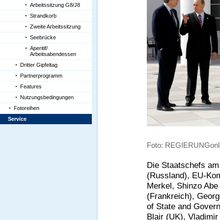
Arbeitssitzung G8/J8
Strandkorb
Zweite Arbeitssitzung
Seebrücke
Aperitif/
Arbeitsabendessen
Dritter Gipfeltag
Partnerprogramm
Features
Nutzungsbedingungen
Fotoreihen
Service
Foto: REGIERUNGonlin
Die Staatschefs am 
(Russland), EU-Kom
Merkel, Shinzo Abe 
(Frankreich), Geor
of State and Governm
Blair (UK), Vladimi