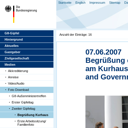
Startseite
English
Impressum
Sitemap
Da
G8-Gipfel
Anzahl der Einträge: 16
Hintergrund
Aktuelles
07.06.2007
Gastgeber
Begrüßung d
Zivilgesellschaft
Medien
am Kurhaus 
Akkreditierung
and Governm
Anreise
Video/Audio
Foto Download
G8-Außenministertreffen
Erster Gipfeltag
Zweiter Gipfeltag
Begrüßung Kurhaus
Erste Arbeitssitzung/
Familienfoto