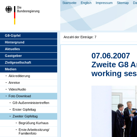
Startseite
English
Impressum
Sitemap
Da
G8-Gipfel
Anzahl der Einträge: 7
Hintergrund
Aktuelles
07.06.2007
Gastgeber
Zweite G8 A
Zivilgesellschaft
Medien
working ses
Akkreditierung
Anreise
Video/Audio
Foto Download
G8-Außenministertreffen
Erster Gipfeltag
Zweiter Gipfeltag
Begrüßung Kurhaus
Erste Arbeitssitzung/
Familienfoto