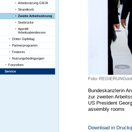
Arbeitssitzung G8/J8
Strandkorb
Zweite Arbeitssitzung
Seebrücke
Aperitif/
Arbeitsabendessen
Dritter Gipfeltag
Partnerprogramm
Features
Nutzungsbedingungen
Fotoreihen
Service
Foto: REGIERUNGonli
Bundeskanzlerin An
zur zweiten Arbeit
US President Georg
assembly rooms
Download in Druckqu